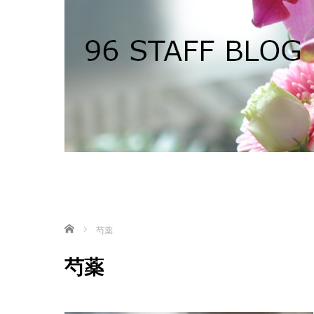
ホーム
芍薬
芍薬