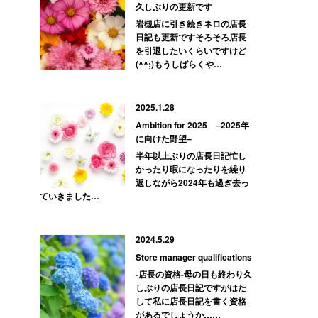
久しぶりの更新です
岩槻店に引き続きネロの店長
日記も更新ですそろそろ店長
を引退したいくらいですけど
(^^;)もうしばらくや…
2025.1.28
Ambition for 2025 –2025年
に向けた野望–
半年以上ぶりの店長日記忙し
かったり暇になったりを繰り
返しながら2024年も過ぎ去っ
ていきました…
2024.5.29
Store manager qualifications
-店長の資格-母の日も終わり久
しぶりの店長日記ですがはた
して私に店長日記を書く資格
があるでしょうか……