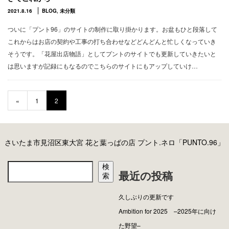
2021.8.16
BLOG
,
未分類
ついに「プント96」のサイトの制作に取り掛かります。お盆もひと段落して
これからはお店の契約や工事の打ち合わせなどどんどんと忙しくなっていき
そうです。「花屋出店物語」としてプントのサイトでも更新していきたいと
は思いますが記録にもなるのでこちらのサイトにもアップしていけ…
«
1
2
さいたま市見沼区東大宮 花と葉っぱの店 プント.ネロ「PUNTO.96」
検
最近の投稿
索
久しぶりの更新です
Ambition for 2025 –2025年に向け
た野望–