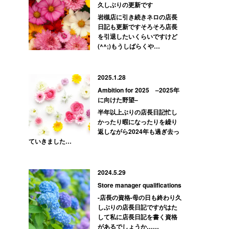
久しぶりの更新です
岩槻店に引き続きネロの店長
日記も更新ですそろそろ店長
を引退したいくらいですけど
(^^;)もうしばらくや…
2025.1.28
Ambition for 2025 –2025年
に向けた野望–
半年以上ぶりの店長日記忙し
かったり暇になったりを繰り
返しながら2024年も過ぎ去っ
ていきました…
2024.5.29
Store manager qualifications
-店長の資格-母の日も終わり久
しぶりの店長日記ですがはた
して私に店長日記を書く資格
があるでしょうか……