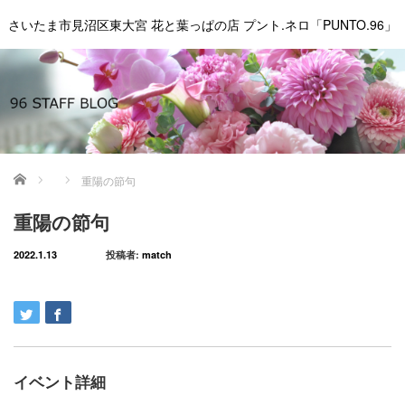
さいたま市見沼区東大宮 花と葉っぱの店 プント.ネロ「PUNTO.96」
ホーム
重陽の節句
重陽の節句
2022.1.13
投稿者:
match
イベント詳細